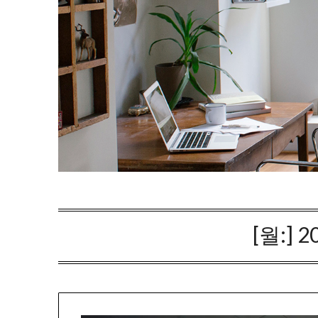
[월:]
2