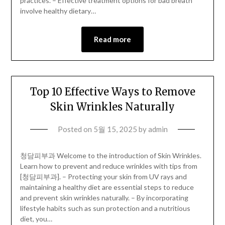
practices. – Effective treatment options for bad breath
involve healthy dietary…
Read more
Top 10 Effective Ways to Remove
Skin Wrinkles Naturally
Posted on
5월 15, 2025
by
admin
청담피부과 Welcome to the introduction of Skin Wrinkles.
Learn how to prevent and reduce wrinkles with tips from
[청담피부과]. – Protecting your skin from UV rays and
maintaining a healthy diet are essential steps to reduce
and prevent skin wrinkles naturally. – By incorporating
lifestyle habits such as sun protection and a nutritious
diet, you…